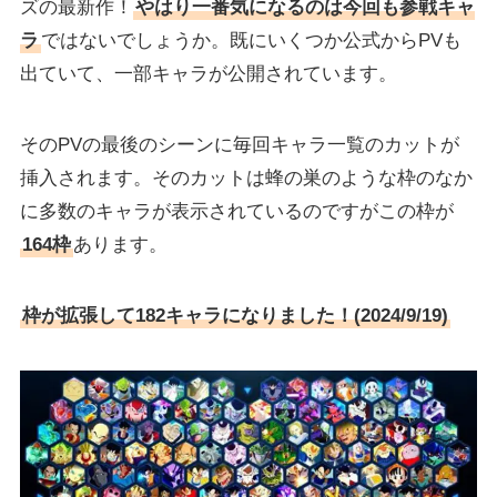
ズの最新作！
やはり一番気になるのは今回も参戦キャ
ラ
ではないでしょうか。既にいくつか公式からPVも
出ていて、一部キャラが公開されています。
そのPVの最後のシーンに毎回キャラ一覧のカットが
挿入されます。そのカットは蜂の巣のような枠のなか
に多数のキャラが表示されているのですがこの枠が
164枠
あります。
枠が拡張して182キャラになりました！(2024/9/19)