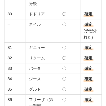
身後
80
ドドリア
〇
確定
–
ネイル
〇
確定
(予想外
れた)
81
ギニュー
〇
確定
82
リクーム
〇
確定
83
バータ
〇
確定
84
ジース
〇
確定
85
グルド
〇
確定
86
フリーザ（第
〇
確定