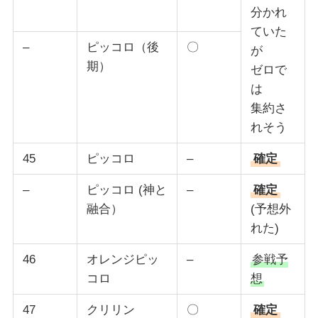
分かれ
ていた
–
ピッコロ（後
〇
が
期）
ゼロで
は
集約さ
れそう
45
ピッコロ
–
確定
–
ピッコロ (神と
–
確定
融合）
(予想外
れた)
46
オレンジピッ
–
参戦予
コロ
想
47
クリリン
〇
確定