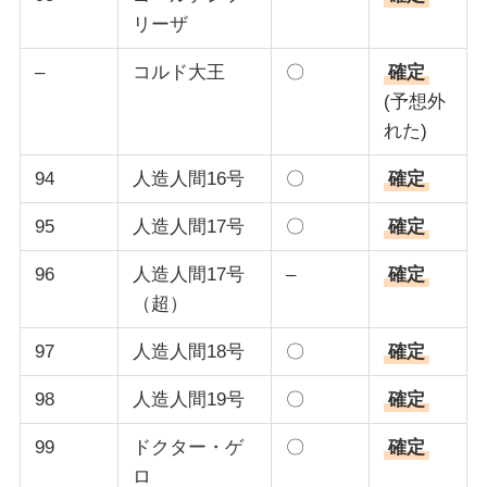
リーザ
–
コルド大王
〇
確定
(予想外
れた)
94
人造人間16号
〇
確定
95
人造人間17号
〇
確定
96
人造人間17号
–
確定
（超）
97
人造人間18号
〇
確定
98
人造人間19号
〇
確定
99
ドクター・ゲ
〇
確定
ロ