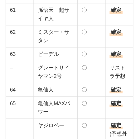
61
孫悟天 超サ
〇
確定
イヤ人
62
ミスター・サ
〇
確定
タン
63
ビーデル
〇
確定
–
グレートサイ
〇
リスト
ヤマン2号
ラ予想
64
亀仙人
〇
確定
65
亀仙人MAXパ
〇
確定
ワー
–
ヤジロベー
〇
確定
(予想外