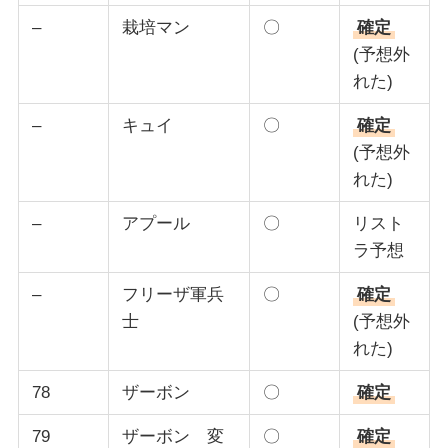
–
栽培マン
〇
確定
(予想外
れた)
–
キュイ
〇
確定
(予想外
れた)
–
アプール
〇
リスト
ラ予想
–
フリーザ軍兵
〇
確定
士
(予想外
れた)
78
ザーボン
〇
確定
79
ザーボン 変
〇
確定