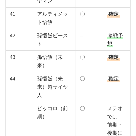
ヤマン
41
アルティメッ
〇
確定
ト悟飯
42
孫悟飯ビース
–
参戦予
ト
想
43
孫悟飯（未
〇
確定
来）
44
孫悟飯（未
〇
確定
来）超サイヤ
人
–
ピッコロ（前
〇
メテオ
期）
では
前期・
後期に