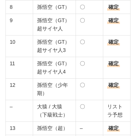
8
孫悟空（GT）
〇
確定
9
孫悟空（GT）
〇
確定
超サイヤ人
10
孫悟空（GT）
〇
確定
超サイヤ人3
11
孫悟空（GT）
〇
確定
超サイヤ人4
12
孫悟空（少年
〇
確定
期）
–
大猿 / 大猿
〇
リスト
（下級戦士）
ラ予想
13
孫悟空（超）
–
確定